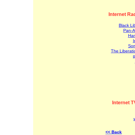
Internet Ra
Black Li
Pan-Af
Har
I
Som
The Liberat
Internet T
<< Back